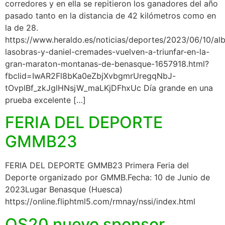
corredores y en ella se repitieron los ganadores del año
pasado tanto en la distancia de 42 kilómetros como en
la de 28.
https://www.heraldo.es/noticias/deportes/2023/06/10/al
lasobras-y-daniel-cremades-vuelven-a-triunfar-en-la-
gran-maraton-montanas-de-benasque-1657918.html?
fbclid=IwAR2Fl8bKa0eZbjXvbgmrUregqNbJ-
tOvplBf_zkJglHNsjW_maLKjDFhxUc Día grande en una
prueba excelente […]
FERIA DEL DEPORTE
GMMB23
FERIA DEL DEPORTE GMMB23 Primera Feria del
Deporte organizado por GMMB.Fecha: 10 de Junio de
2023Lugar Benasque (Huesca)
https://online.fliphtml5.com/rmnay/nssi/index.html
OS20 nuevo sponsor