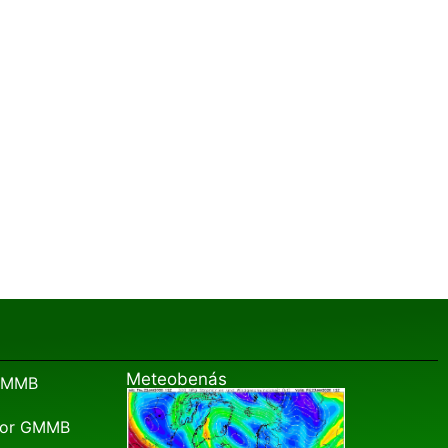
Meteobenás
 GMMB
edor GMMB