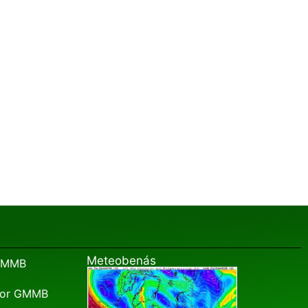
Meteobenás
 GMMB
edor GMMB